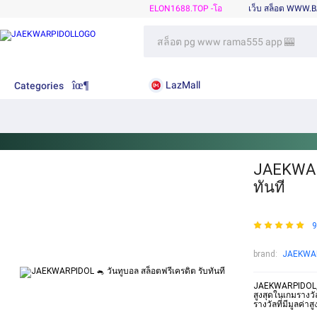
ELON1688.TOP -โอ
เว็บ สล็อต WWW.
LazMall
Categories
JAEKWARP
ทันที
9
brand:
JAEKWA
JAEKWARPIDOL, 
สูงสุดในเกมรางว
รางวัลที่มีมูลค่าสู