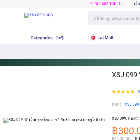
ELON1688.TOP -โอ
เว็
LazMall
Categories
XSJ 099 
9
brand:
XSJ 099
XSJ 099, แนะนำเก
฿300.
฿1200.00
-8